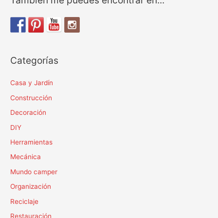
batería
BOSCH
UNEO
MAXX
Categorías
Casa y Jardín
Construcción
Decoración
DIY
Herramientas
Mecánica
Mundo camper
Organización
Reciclaje
Restauración