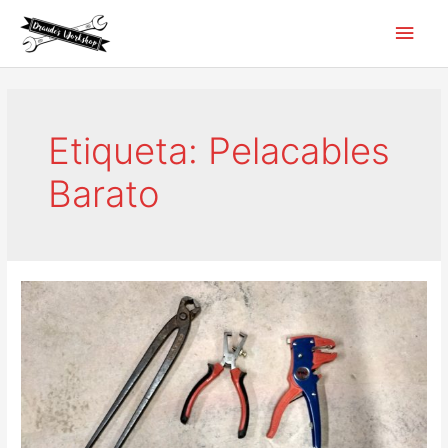
Ir
Men
al
contenido
princ
Etiqueta:
Pelacables
Barato