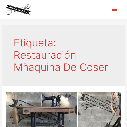
Ir
Men
al
contenido
princ
Etiqueta:
Restauración
Mñaquina De Coser