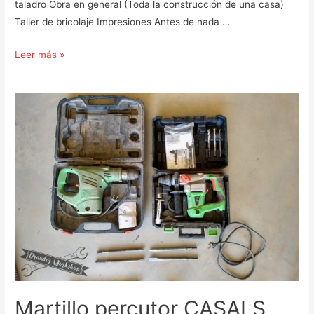
taladro Obra en general (Toda la construcción de una casa)
Taller de bricolaje Impresiones Antes de nada …
Taladro
Leer más »
percutor
a
batería
BOSCH
UNEO
MAXX
Martillo percutor CASALS