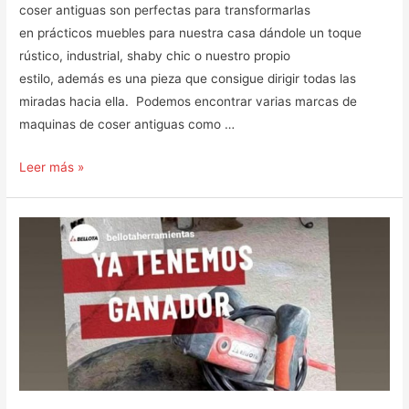
coser antiguas son perfectas para transformarlas
en prácticos muebles para nuestra casa dándole un toque
rústico, industrial, shaby chic o nuestro propio
estilo, además es una pieza que consigue dirigir todas las
miradas hacia ella. Podemos encontrar varias marcas de
maquinas de coser antiguas como …
Mueble
Leer más »
recibidor
con
máquina
de
coser