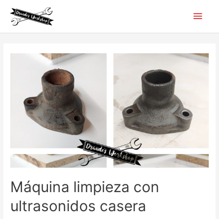
Ir
Men
al
contenido
princ
Máquina limpieza con
ultrasonidos casera