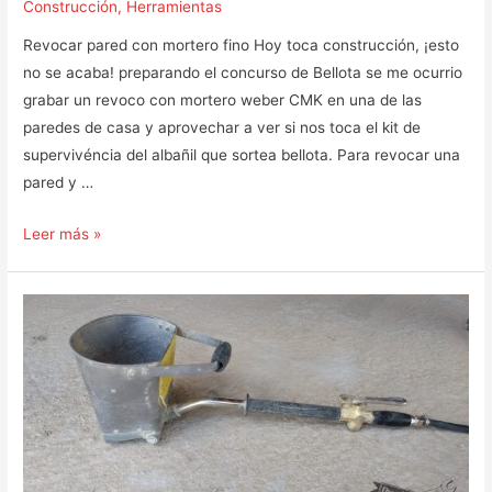
Construcción
,
Herramientas
Revocar pared con mortero fino Hoy toca construcción, ¡esto
no se acaba! preparando el concurso de Bellota se me ocurrio
grabar un revoco con mortero weber CMK en una de las
paredes de casa y aprovechar a ver si nos toca el kit de
supervivéncia del albañil que sortea bellota. Para revocar una
pared y …
Como
Leer más »
revocar
una
pared
con
mortero