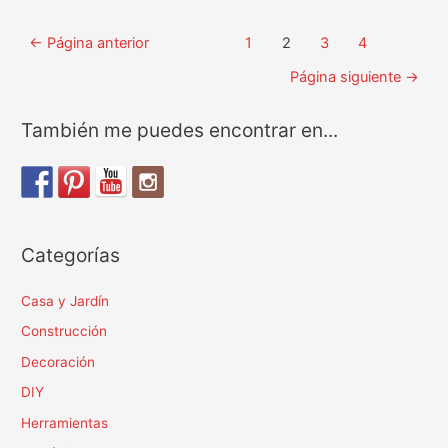
de
Paginación
herramientas
←
Página anterior
1
2
3
4
de
resitente
Página siguiente
→
entradas
2020
También me puedes encontrar en...
Categorías
Casa y Jardín
Construcción
Decoración
DIY
Herramientas